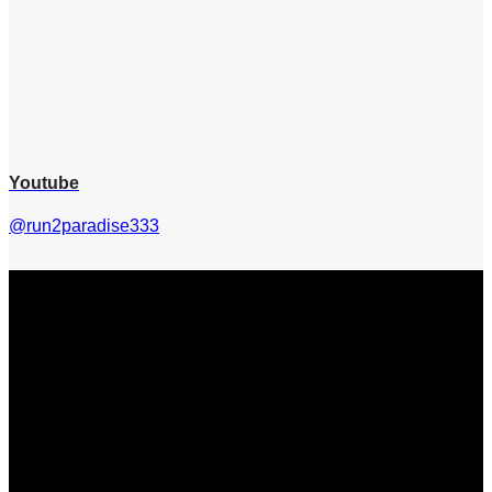
Youtube
@run2paradise333