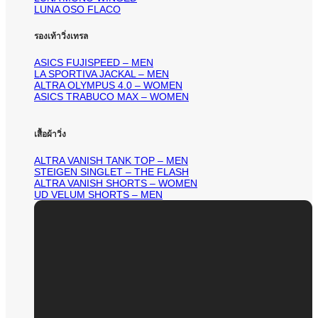
LUNA OSO FLACO
รองเท้าวิ่งเทรล
ASICS FUJISPEED – MEN
LA SPORTIVA JACKAL – MEN
ALTRA OLYMPUS 4.0 – WOMEN
ASICS TRABUCO MAX – WOMEN
เสื้อผ้าวิ่ง
ALTRA VANISH TANK TOP – MEN
STEIGEN SINGLET – THE FLASH
ALTRA VANISH SHORTS – WOMEN
UD VELUM SHORTS – MEN