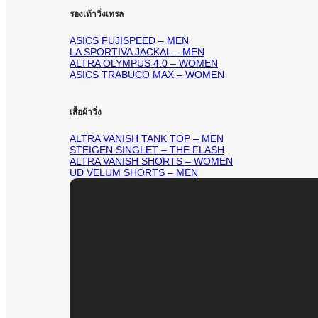
รองเท้าวิ่งเทรล
ASICS FUJISPEED – MEN
LA SPORTIVA JACKAL – MEN
ALTRA OLYMPUS 4.0 – WOMEN
ASICS TRABUCO MAX – WOMEN
เสื้อผ้าวิ่ง
ALTRA VANISH TANK TOP – MEN
STEIGEN SINGLET – THE FLASH
ALTRA VANISH SHORTS – WOMEN
UD VELUM SHORTS – MEN