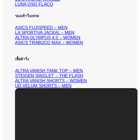
LUNA OSO FLACO
รองเท้าวิ่งเทรล
ASICS FUJISPEED – MEN
LA SPORTIVA JACKAL – MEN
ALTRA OLYMPUS 4.0 – WOMEN
ASICS TRABUCO MAX – WOMEN
เสื้อผ้าวิ่ง
ALTRA VANISH TANK TOP – MEN
STEIGEN SINGLET – THE FLASH
ALTRA VANISH SHORTS – WOMEN
UD VELUM SHORTS – MEN