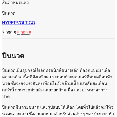
สินค้าหมดแล้ว
ปืนนวด
HYPERVOLT GO
Original
Current
7,999
฿
5,999
฿
price
price
was:
is:
7,999 ฿.
5,999 ฿.
ปืนนวด
ปืนนวดเป็นอุปกรณ์อิเล็กทรอนิกส์ขนาดเล็ก ที่ออกแบบมาเพื่อ
คลายกล้ามเนื้อที่ตึงเครียด ประกอบด้วยมอเตอร์ที่ขับเคลื่อนหัว
นวด ซึ่งจะส่งแรงสั่นสะเทือนไปยังกล้ามเนื้อ แรงสั่นสะเทือน
เหล่านี้ สามารถช่วยผ่อนคลายกล้ามเนื้อ และบรรเทาอาการ
ปวด
ปืนนวดมีหลายขนาด และรูปแบบให้เลือก โดยทั่วไปแล้วจะมีหัว
นวดหลายแบบ ซึ่งออกแบบมาสำหรับส่วนต่างๆ ของร่างกาย หัว