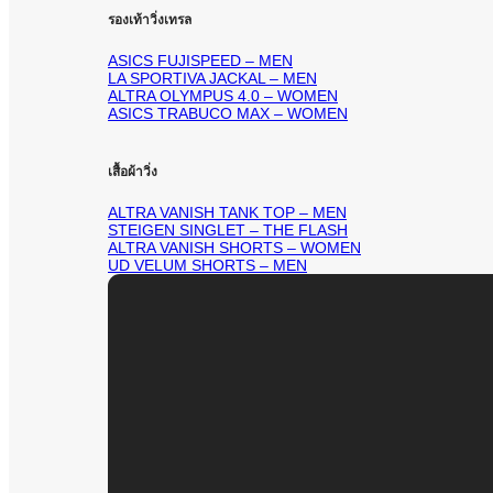
รองเท้าวิ่งเทรล
ASICS FUJISPEED – MEN
LA SPORTIVA JACKAL – MEN
ALTRA OLYMPUS 4.0 – WOMEN
ASICS TRABUCO MAX – WOMEN
เสื้อผ้าวิ่ง
ALTRA VANISH TANK TOP – MEN
STEIGEN SINGLET – THE FLASH
ALTRA VANISH SHORTS – WOMEN
UD VELUM SHORTS – MEN