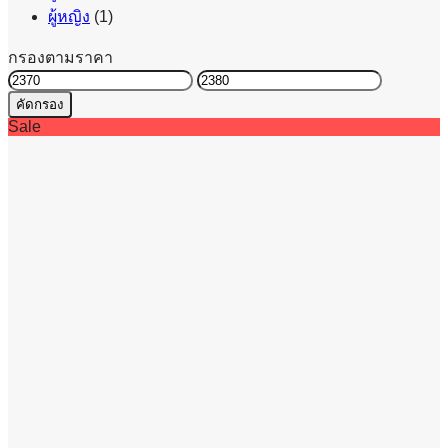
ผู้หญิง
(1)
กรองตามราคา
ราคา
ราคา
คัดกรอง
ต่ำ
สูงสุด
Sale
สุด