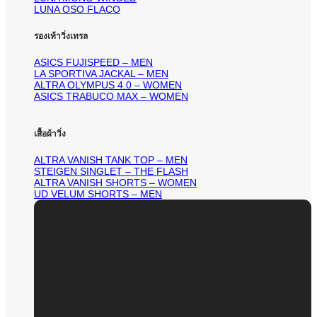
LUNA OSO FLACO
รองเท้าวิ่งเทรล
ASICS FUJISPEED – MEN
LA SPORTIVA JACKAL – MEN
ALTRA OLYMPUS 4.0 – WOMEN
ASICS TRABUCO MAX – WOMEN
เสื้อผ้าวิ่ง
ALTRA VANISH TANK TOP – MEN
STEIGEN SINGLET – THE FLASH
ALTRA VANISH SHORTS – WOMEN
UD VELUM SHORTS – MEN