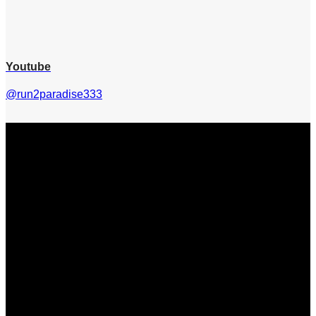
Youtube
@run2paradise333