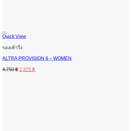
Quick View
รองเท้าวิ่ง
ALTRA PROVISION 6 – WOMEN
Original
Current
4,750
฿
2,375
฿
price
price
was:
is:
4,750 ฿.
2,375 ฿.