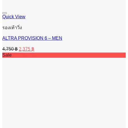
Quick View
รองเท้าวิ่ง
ALTRA PROVISION 6 – MEN
Original
Current
4,750
฿
2,375
฿
price
price
Sale
was:
is:
4,750 ฿.
2,375 ฿.