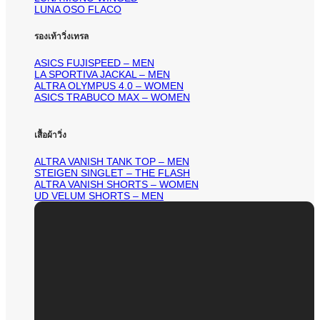
LUNA OSO FLACO
รองเท้าวิ่งเทรล
ASICS FUJISPEED – MEN
LA SPORTIVA JACKAL – MEN
ALTRA OLYMPUS 4.0 – WOMEN
ASICS TRABUCO MAX – WOMEN
เสื้อผ้าวิ่ง
ALTRA VANISH TANK TOP – MEN
STEIGEN SINGLET – THE FLASH
ALTRA VANISH SHORTS – WOMEN
UD VELUM SHORTS – MEN