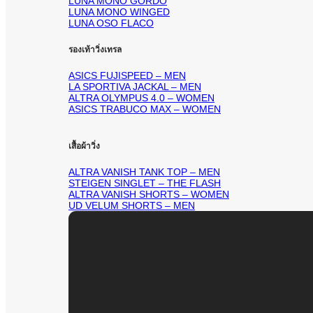
LUNA MONO GORDO
LUNA MONO WINGED
LUNA OSO FLACO
รองเท้าวิ่งเทรล
ASICS FUJISPEED – MEN
LA SPORTIVA JACKAL – MEN
ALTRA OLYMPUS 4.0 – WOMEN
ASICS TRABUCO MAX – WOMEN
เสื้อผ้าวิ่ง
ALTRA VANISH TANK TOP – MEN
STEIGEN SINGLET – THE FLASH
ALTRA VANISH SHORTS – WOMEN
UD VELUM SHORTS – MEN