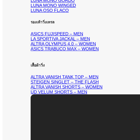
LUNA MONO GORDO
LUNA MONO WINGED
LUNA OSO FLACO
รองเท้าวิ่งเทรล
ASICS FUJISPEED – MEN
LA SPORTIVA JACKAL – MEN
ALTRA OLYMPUS 4.0 – WOMEN
ASICS TRABUCO MAX – WOMEN
เสื้อผ้าวิ่ง
ALTRA VANISH TANK TOP – MEN
STEIGEN SINGLET – THE FLASH
ALTRA VANISH SHORTS – WOMEN
UD VELUM SHORTS – MEN