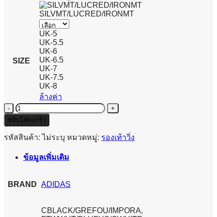
SILVMT/LUCRED/IRONMT
UK-5
UK-5.5
UK-6
UK-6.5
SIZE
UK-7
UK-7.5
UK-8
ล้างค่า
จำนวน
ADIDAS
หยิบใส่ตะกร้า
ADIZERO
EVO
รหัสสินค้า:
ไม่ระบุ
หมวดหมู่:
รองเท้าวิ่ง
SL
-
ข้อมูลเพิ่มเติม
WOMEN
ชิ้น
BRAND
ADIDAS
CBLACK/GREFOU/IMPORA,