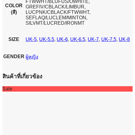
FTWWHT/BLUFUS/OWHITE,
COLOR
GREFIV/CBLACK/LIMBUR,
(สี)
LUCPNK/CBLACK/FTWWHT,
SEFLAQ/LUCLEM/MINTON,
SILVMT/LUCRED/IRONMT
SIZE
UK-5
,
UK-5.5
,
UK-6
,
UK-6.5
,
UK-7
,
UK-7.5
,
UK-8
GENDER
ผู้หญิง
สินค้าที่เกี่ยวข้อง
Sale