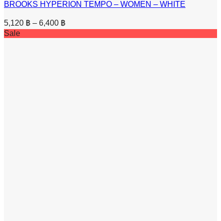
BROOKS HYPERION TEMPO – WOMEN – WHITE
Price
5,120
฿
–
6,400
฿
range:
Sale
5,120 ฿
through
6,400 ฿