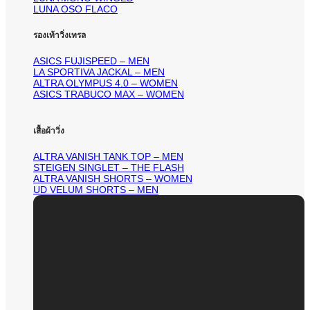
LUNA OSO FLACO
รองเท้าวิ่งเทรล
ASICS FUJISPEED – MEN
LA SPORTIVA JACKAL – MEN
ALTRA OLYMPUS 4.0 – WOMEN
ASICS TRABUCO MAX – WOMEN
เสื้อผ้าวิ่ง
ALTRA VANISH TANK TOP – MEN
STEIGEN SINGLET – THE FLASH
ALTRA VANISH SHORTS – WOMEN
UD VELUM SHORTS – MEN