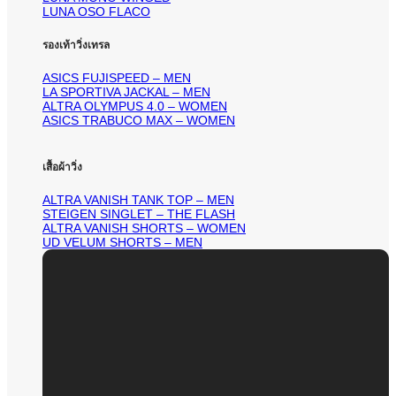
LUNA OSO FLACO
รองเท้าวิ่งเทรล
ASICS FUJISPEED – MEN
LA SPORTIVA JACKAL – MEN
ALTRA OLYMPUS 4.0 – WOMEN
ASICS TRABUCO MAX – WOMEN
เสื้อผ้าวิ่ง
ALTRA VANISH TANK TOP – MEN
STEIGEN SINGLET – THE FLASH
ALTRA VANISH SHORTS – WOMEN
UD VELUM SHORTS – MEN