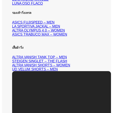
LUNA OSO FLACO
รองเท้าวิ่งเทรล
ASICS FUJISPEED – MEN
LA SPORTIVA JACKAL – MEN
ALTRA OLYMPUS 4.0 – WOMEN
ASICS TRABUCO MAX – WOMEN
เสื้อผ้าวิ่ง
ALTRA VANISH TANK TOP – MEN
STEIGEN SINGLET – THE FLASH
ALTRA VANISH SHORTS – WOMEN
UD VELUM SHORTS – MEN