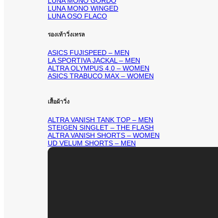
LUNA MONO GORDO
LUNA MONO WINGED
LUNA OSO FLACO
รองเท้าวิ่งเทรล
ASICS FUJISPEED – MEN
LA SPORTIVA JACKAL – MEN
ALTRA OLYMPUS 4.0 – WOMEN
ASICS TRABUCO MAX – WOMEN
เสื้อผ้าวิ่ง
ALTRA VANISH TANK TOP – MEN
STEIGEN SINGLET – THE FLASH
ALTRA VANISH SHORTS – WOMEN
UD VELUM SHORTS – MEN