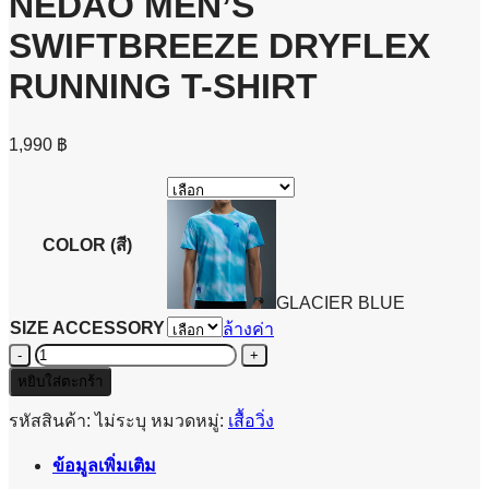
NEDAO MEN’S
SWIFTBREEZE DRYFLEX
RUNNING T-SHIRT
1,990
฿
COLOR (สี)
GLACIER BLUE
SIZE ACCESSORY
ล้างค่า
จำนวน
NEDAO
หยิบใส่ตะกร้า
MEN'S
SWIFTBREEZE
รหัสสินค้า:
ไม่ระบุ
หมวดหมู่:
เสื้อวิ่ง
DRYFLEX
RUNNING
ข้อมูลเพิ่มเติม
T-