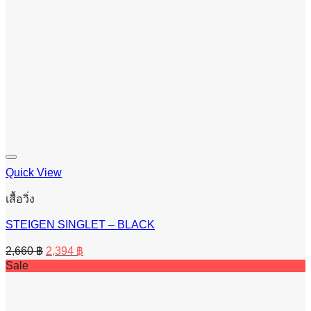
Quick View
เสื้อวิ่ง
STEIGEN SINGLET – BLACK
Original
Current
2,660
฿
2,394
฿
price
price
Sale
was:
is:
2,660 ฿.
2,394 ฿.