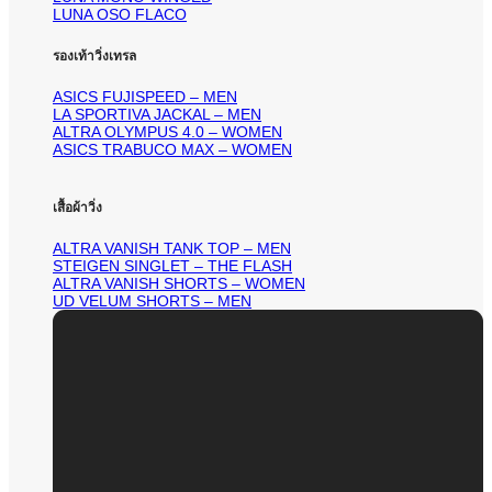
LUNA OSO FLACO
รองเท้าวิ่งเทรล
ASICS FUJISPEED – MEN
LA SPORTIVA JACKAL – MEN
ALTRA OLYMPUS 4.0 – WOMEN
ASICS TRABUCO MAX – WOMEN
เสื้อผ้าวิ่ง
ALTRA VANISH TANK TOP – MEN
STEIGEN SINGLET – THE FLASH
ALTRA VANISH SHORTS – WOMEN
UD VELUM SHORTS – MEN