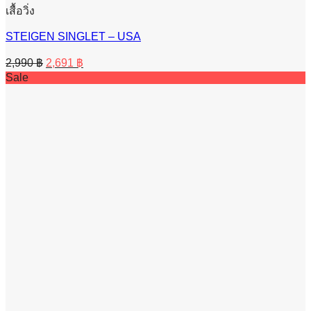
เสื้อวิ่ง
STEIGEN SINGLET – USA
Original
Current
2,990
฿
2,691
฿
price
price
Sale
was:
is:
2,990 ฿.
2,691 ฿.