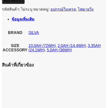
SILVA-
หยิบใส่ตะกร้า
FREE
HEADLAMP
รหัสสินค้า:
ไม่ระบุ
หมวดหมู่:
อุปกรณ์วิ่งเทรล
,
ไฟฉายวิ่ง
BATTERY
ชิ้น
ข้อมูลเพิ่มเติม
BRAND
SILVA
SIZE
10.0AH (72WH)
,
2.0AH (14.4WH)
,
3.35AH
ACCESSORY
(24.1WH)
,
5.0AH (36WH)
สินค้าที่เกี่ยวข้อง