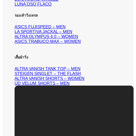
LUNA OSO FLACO
รองเท้าวิ่งเทรล
ASICS FUJISPEED – MEN
LA SPORTIVA JACKAL – MEN
ALTRA OLYMPUS 4.0 – WOMEN
ASICS TRABUCO MAX – WOMEN
เสื้อผ้าวิ่ง
ALTRA VANISH TANK TOP – MEN
STEIGEN SINGLET – THE FLASH
ALTRA VANISH SHORTS – WOMEN
UD VELUM SHORTS – MEN