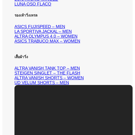
LUNA OSO FLACO
รองเท้าวิ่งเทรล
ASICS FUJISPEED – MEN
LA SPORTIVA JACKAL – MEN
ALTRA OLYMPUS 4.0 – WOMEN
ASICS TRABUCO MAX – WOMEN
เสื้อผ้าวิ่ง
ALTRA VANISH TANK TOP – MEN
STEIGEN SINGLET – THE FLASH
ALTRA VANISH SHORTS – WOMEN
UD VELUM SHORTS – MEN