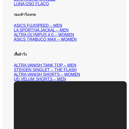
LUNA OSO FLACO
รองเท้าวิ่งเทรล
ASICS FUJISPEED – MEN
LA SPORTIVA JACKAL – MEN
ALTRA OLYMPUS 4.0 – WOMEN
ASICS TRABUCO MAX – WOMEN
เสื้อผ้าวิ่ง
ALTRA VANISH TANK TOP – MEN
STEIGEN SINGLET – THE FLASH
ALTRA VANISH SHORTS – WOMEN
UD VELUM SHORTS – MEN