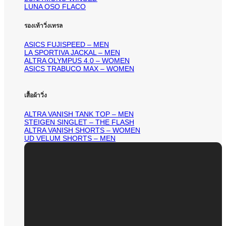
LUNA OSO FLACO
รองเท้าวิ่งเทรล
ASICS FUJISPEED – MEN
LA SPORTIVA JACKAL – MEN
ALTRA OLYMPUS 4.0 – WOMEN
ASICS TRABUCO MAX – WOMEN
เสื้อผ้าวิ่ง
ALTRA VANISH TANK TOP – MEN
STEIGEN SINGLET – THE FLASH
ALTRA VANISH SHORTS – WOMEN
UD VELUM SHORTS – MEN