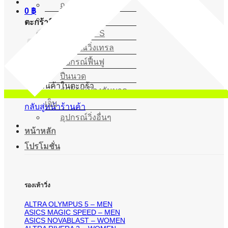
ถุงเท้าวิ่ง
0
฿
หมวกวิ่ง
ตะกร้าสินค้า
นาฬิกา GPS
อุปกรณ์วิ่งเทรล
อุปกรณ์ฟื้นฟู
ปืนนวด
ไม่มีสินค้าในตะกร้า
อุปกรณ์ป้องกันบาด
เจ็บ
กลับสู่หน้าร้านค้า
อุปกรณ์วิ่งอื่นๆ
หน้าหลัก
โปรโมชั่น
รองเท้าวิ่ง
ALTRA OLYMPUS 5 – MEN
ASICS MAGIC SPEED – MEN
ASICS NOVABLAST – WOMEN