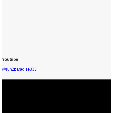
Youtube
@run2paradise333