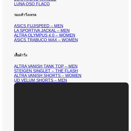
LUNA OSO FLACO
รองเท้าวิ่งเทรล
ASICS FUJISPEED – MEN
LA SPORTIVA JACKAL – MEN
ALTRA OLYMPUS 4.0 – WOMEN
ASICS TRABUCO MAX – WOMEN
เสื้อผ้าวิ่ง
ALTRA VANISH TANK TOP – MEN
STEIGEN SINGLET – THE FLASH
ALTRA VANISH SHORTS – WOMEN
UD VELUM SHORTS – MEN