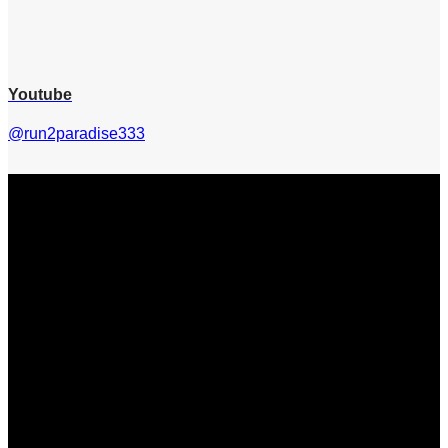
Youtube
@run2paradise333