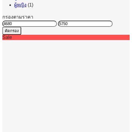
ผู้หญิง
(1)
กรองตามราคา
ราคา
ราคา
คัดกรอง
ต่ำ
สูงสุด
Sale
สุด