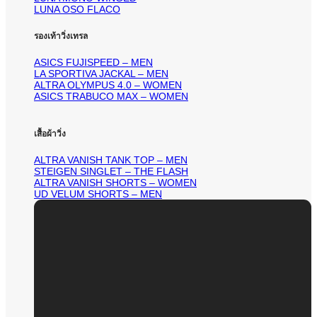
LUNA OSO FLACO
รองเท้าวิ่งเทรล
ASICS FUJISPEED – MEN
LA SPORTIVA JACKAL – MEN
ALTRA OLYMPUS 4.0 – WOMEN
ASICS TRABUCO MAX – WOMEN
เสื้อผ้าวิ่ง
ALTRA VANISH TANK TOP – MEN
STEIGEN SINGLET – THE FLASH
ALTRA VANISH SHORTS – WOMEN
UD VELUM SHORTS – MEN