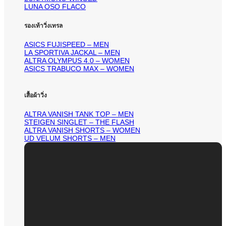
LUNA OSO FLACO
รองเท้าวิ่งเทรล
ASICS FUJISPEED – MEN
LA SPORTIVA JACKAL – MEN
ALTRA OLYMPUS 4.0 – WOMEN
ASICS TRABUCO MAX – WOMEN
เสื้อผ้าวิ่ง
ALTRA VANISH TANK TOP – MEN
STEIGEN SINGLET – THE FLASH
ALTRA VANISH SHORTS – WOMEN
UD VELUM SHORTS – MEN