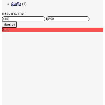
ผู้หญิง
(1)
กรองตามราคา
ราคา
ราคา
คัดกรอง
ต่ำ
สูงสุด
Sale
สุด