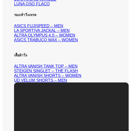
LUNA OSO FLACO
รองเท้าวิ่งเทรล
ASICS FUJISPEED – MEN
LA SPORTIVA JACKAL – MEN
ALTRA OLYMPUS 4.0 – WOMEN
ASICS TRABUCO MAX – WOMEN
เสื้อผ้าวิ่ง
ALTRA VANISH TANK TOP – MEN
STEIGEN SINGLET – THE FLASH
ALTRA VANISH SHORTS – WOMEN
UD VELUM SHORTS – MEN