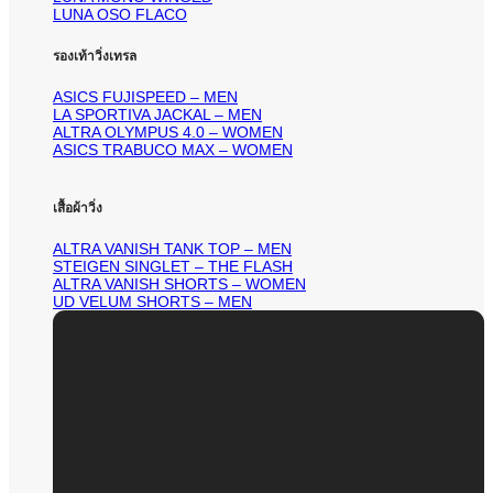
LUNA OSO FLACO
รองเท้าวิ่งเทรล
ASICS FUJISPEED – MEN
LA SPORTIVA JACKAL – MEN
ALTRA OLYMPUS 4.0 – WOMEN
ASICS TRABUCO MAX – WOMEN
เสื้อผ้าวิ่ง
ALTRA VANISH TANK TOP – MEN
STEIGEN SINGLET – THE FLASH
ALTRA VANISH SHORTS – WOMEN
UD VELUM SHORTS – MEN