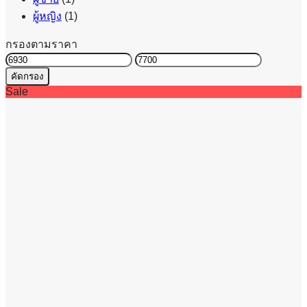
ผู้หญิง
(1)
กรองตามราคา
ราคา
ราคา
คัดกรอง
ต่ำ
สูงสุด
Sale
สุด