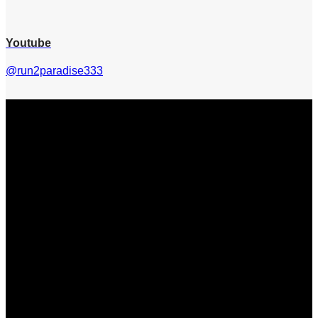
Youtube
@run2paradise333