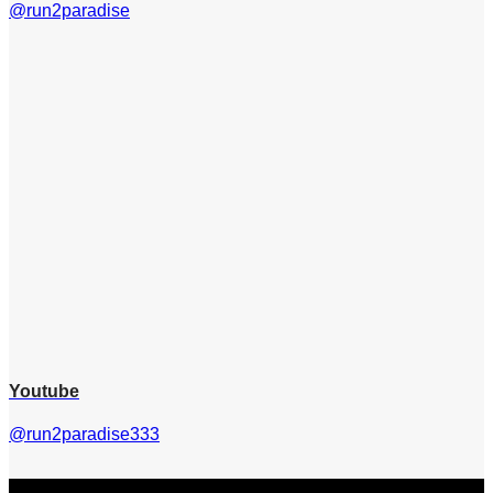
@run2paradise
Youtube
@run2paradise333