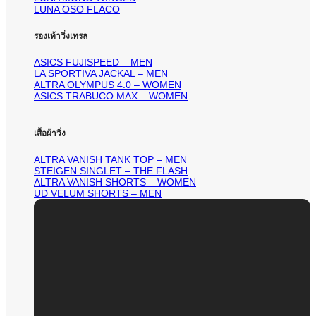
LUNA OSO FLACO
รองเท้าวิ่งเทรล
ASICS FUJISPEED – MEN
LA SPORTIVA JACKAL – MEN
ALTRA OLYMPUS 4.0 – WOMEN
ASICS TRABUCO MAX – WOMEN
เสื้อผ้าวิ่ง
ALTRA VANISH TANK TOP – MEN
STEIGEN SINGLET – THE FLASH
ALTRA VANISH SHORTS – WOMEN
UD VELUM SHORTS – MEN