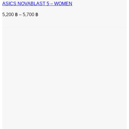
ASICS NOVABLAST 5 – WOMEN
Price
5,200
฿
–
5,700
฿
range:
5,200 ฿
through
5,700 ฿