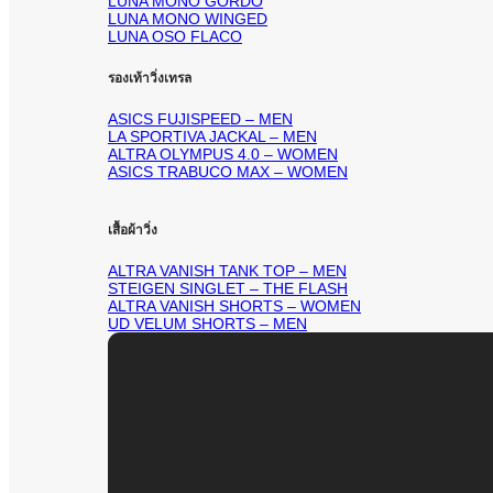
LUNA MONO GORDO
LUNA MONO WINGED
LUNA OSO FLACO
รองเท้าวิ่งเทรล
ASICS FUJISPEED – MEN
LA SPORTIVA JACKAL – MEN
ALTRA OLYMPUS 4.0 – WOMEN
ASICS TRABUCO MAX – WOMEN
เสื้อผ้าวิ่ง
ALTRA VANISH TANK TOP – MEN
STEIGEN SINGLET – THE FLASH
ALTRA VANISH SHORTS – WOMEN
UD VELUM SHORTS – MEN