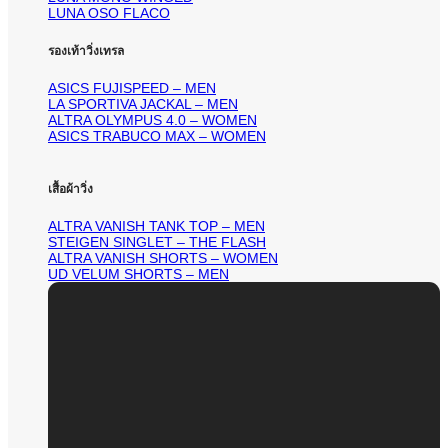
LUNA OSO FLACO
รองเท้าวิ่งเทรล
ASICS FUJISPEED – MEN
LA SPORTIVA JACKAL – MEN
ALTRA OLYMPUS 4.0 – WOMEN
ASICS TRABUCO MAX – WOMEN
เสื้อผ้าวิ่ง
ALTRA VANISH TANK TOP – MEN
STEIGEN SINGLET – THE FLASH
ALTRA VANISH SHORTS – WOMEN
UD VELUM SHORTS – MEN