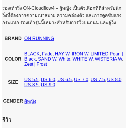
รองเท้าวิ่ง ON-Cloudflow4 – ผู้หญิง เป็นตัวเลือกที่ดีสำหรับนัก
วิ่งที่ต้องการความเบาสบาย ความคล่องตัว และการดูดซับแรง
กระแทก รองเท้ารุ่นนี้เหมาะสำหรับการวิ่งบนถนน และลู่วิ่ง
BRAND
ON RUNNING
BLACK
,
Fade
,
HAY W
,
IRON W
,
LIMITED Pearl |
COLOR
Black
,
SAND W
,
White
,
WHITE W
,
WISTERIA W
,
Zest | Frost
US-5.5
,
US-6.0
,
US-6.5
,
US-7.0
,
US-7.5
,
US-8.0
,
SIZE
US-8.5
,
US-9.0
GENDER
ผู้หญิง
รีวิว