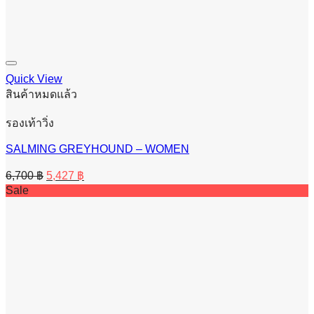
Quick View
สินค้าหมดแล้ว
รองเท้าวิ่ง
SALMING GREYHOUND – WOMEN
Original
Current
6,700
฿
5,427
฿
price
price
Sale
was:
is:
6,700 ฿.
5,427 ฿.