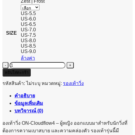
Zest | Frost
US-5.5
US-6.0
US-6.5
US-7.0
SIZE
US-7.5
US-8.0
US-8.5
US-9.0
ล้างค่า
จำนวน
ON
หยิบใส่ตะกร้า
CloudFlow
4
รหัสสินค้า:
ไม่ระบุ
หมวดหมู่:
รองเท้าวิ่ง
-
WOMEN
คำอธิบาย
ชิ้น
ข้อมูลเพิ่มเติม
บทวิจารณ์ (0)
องเท้าวิ่ง ON-Cloudflow4 – ผู้หญิง ออกแบบมาสำหรับนักวิ่งที่
ต้องการความเบาสบาย และความคล่องตัว รองเท้ารุ่นนี้มี