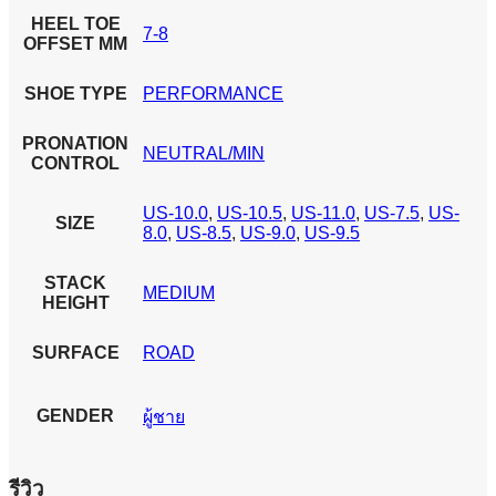
HEEL TOE
7-8
OFFSET MM
SHOE TYPE
PERFORMANCE
PRONATION
NEUTRAL/MIN
CONTROL
US-10.0
,
US-10.5
,
US-11.0
,
US-7.5
,
US-
SIZE
8.0
,
US-8.5
,
US-9.0
,
US-9.5
STACK
MEDIUM
HEIGHT
SURFACE
ROAD
GENDER
ผู้ชาย
รีวิว