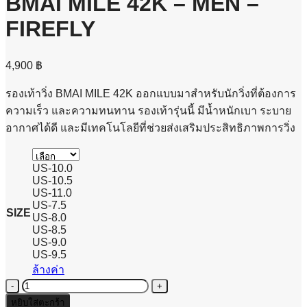
BMAI MILE 42K – MEN –
FIREFLY
4,900
฿
รองเท้าวิ่ง BMAI MILE 42K ออกแบบมาสำหรับนักวิ่งที่ต้องการ
ความเร็ว และความทนทาน รองเท้ารุ่นนี้ มีน้ำหนักเบา ระบาย
อากาศได้ดี และมีเทคโนโลยีที่ช่วยส่งเสริมประสิทธิภาพการวิ่ง
US-10.0
US-10.5
US-11.0
US-7.5
SIZE
US-8.0
US-8.5
US-9.0
US-9.5
ล้างค่า
จำนวน
BMAI
หยิบใส่ตะกร้า