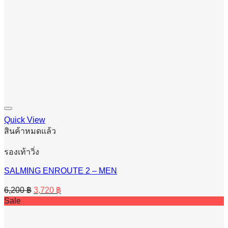
Quick View
สินค้าหมดแล้ว
รองเท้าวิ่ง
SALMING ENROUTE 2 – MEN
Original
Current
6,200
฿
3,720
฿
price
price
Sale
was:
is:
6,200 ฿.
3,720 ฿.