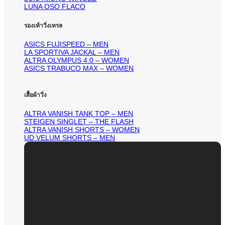
LUNA OSO FLACO
รองเท้าวิ่งเทรล
ASICS FUJISPEED – MEN
LA SPORTIVA JACKAL – MEN
ALTRA OLYMPUS 4.0 – WOMEN
ASICS TRABUCO MAX – WOMEN
เสื้อผ้าวิ่ง
ALTRA VANISH TANK TOP – MEN
STEIGEN SINGLET – THE FLASH
ALTRA VANISH SHORTS – WOMEN
UD VELUM SHORTS – MEN