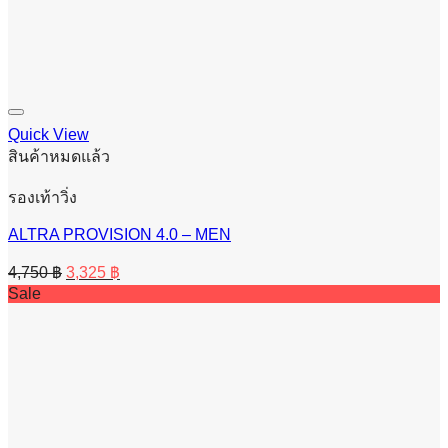
Quick View
สินค้าหมดแล้ว
รองเท้าวิ่ง
ALTRA PROVISION 4.0 – MEN
Original
Current
4,750
฿
3,325
฿
price
price
Sale
was:
is:
4,750 ฿.
3,325 ฿.