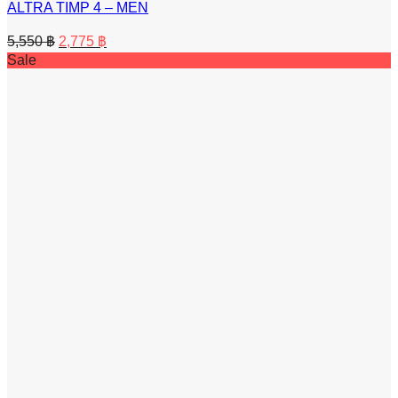
ALTRA TIMP 4 – MEN
Original
Current
5,550
฿
2,775
฿
price
price
Sale
was:
is:
5,550 ฿.
2,775 ฿.