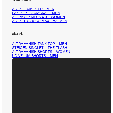
ASICS FUJISPEED – MEN
LA SPORTIVA JACKAL – MEN
ALTRA OLYMPUS 4.0 – WOMEN
ASICS TRABUCO MAX – WOMEN
เสื้อผ้าวิ่ง
ALTRA VANISH TANK TOP – MEN
STEIGEN SINGLET – THE FLASH
ALTRA VANISH SHORTS – WOMEN
UD VELUM SHORTS – MEN