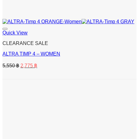
Quick View
CLEARANCE SALE
ALTRA TIMP 4 – WOMEN
Original
Current
5,550
฿
2,775
฿
price
price
was:
is:
5,550 ฿.
2,775 ฿.