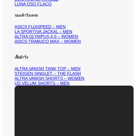
LUNA OSO FLACO
รองเท้าวิ่งเทรล
ASICS FUJISPEED – MEN
LA SPORTIVA JACKAL – MEN
ALTRA OLYMPUS 4.0 – WOMEN
ASICS TRABUCO MAX – WOMEN
เสื้อผ้าวิ่ง
ALTRA VANISH TANK TOP – MEN
STEIGEN SINGLET – THE FLASH
ALTRA VANISH SHORTS – WOMEN
UD VELUM SHORTS – MEN