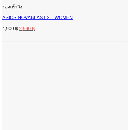
รองเท้าวิ่ง
ASICS NOVABLAST 2 – WOMEN
Original
Current
4,900
฿
2,990
฿
price
price
was:
is:
4,900 ฿.
2,990 ฿.