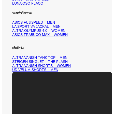
LUNA OSO FLACO
รองเท้าวิ่งเทรล
ASICS FUJISPEED – MEN
LA SPORTIVA JACKAL – MEN
ALTRA OLYMPUS 4.0 – WOMEN
ASICS TRABUCO MAX – WOMEN
เสื้อผ้าวิ่ง
ALTRA VANISH TANK TOP – MEN
STEIGEN SINGLET – THE FLASH
ALTRA VANISH SHORTS – WOMEN
UD VELUM SHORTS – MEN