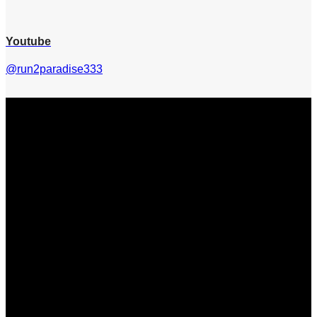
Youtube
@run2paradise333