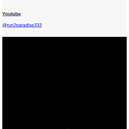
Youtube
@run2paradise333