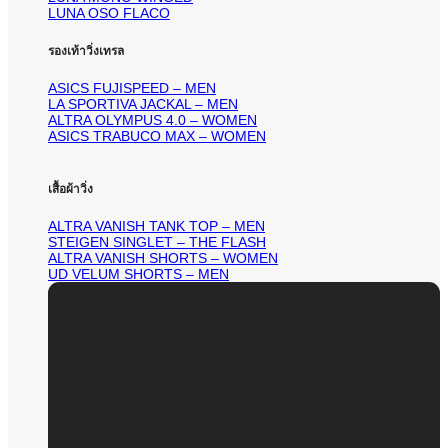
LUNA OSO FLACO
รองเท้าวิ่งเทรล
ASICS FUJISPEED – MEN
LA SPORTIVA JACKAL – MEN
ALTRA OLYMPUS 4.0 – WOMEN
ASICS TRABUCO MAX – WOMEN
เสื้อผ้าวิ่ง
ALTRA VANISH TANK TOP – MEN
STEIGEN SINGLET – THE FLASH
ALTRA VANISH SHORTS – WOMEN
UD VELUM SHORTS – MEN