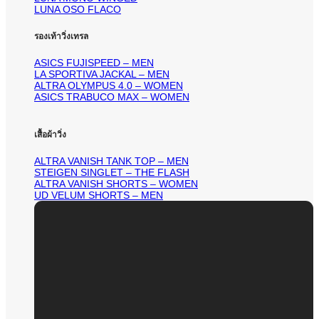
LUNA OSO FLACO
รองเท้าวิ่งเทรล
ASICS FUJISPEED – MEN
LA SPORTIVA JACKAL – MEN
ALTRA OLYMPUS 4.0 – WOMEN
ASICS TRABUCO MAX – WOMEN
เสื้อผ้าวิ่ง
ALTRA VANISH TANK TOP – MEN
STEIGEN SINGLET – THE FLASH
ALTRA VANISH SHORTS – WOMEN
UD VELUM SHORTS – MEN