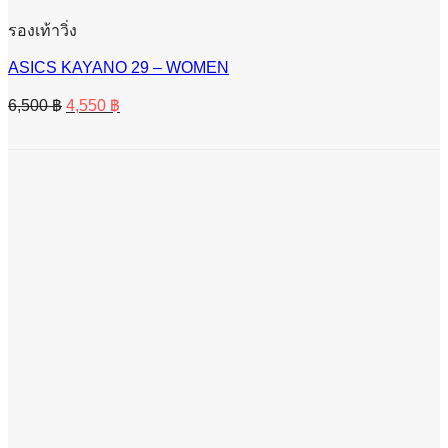
รองเท้าวิ่ง
ASICS KAYANO 29 – WOMEN
Original
Current
6,500
฿
4,550
฿
price
price
was:
is:
6,500 ฿.
4,550 ฿.