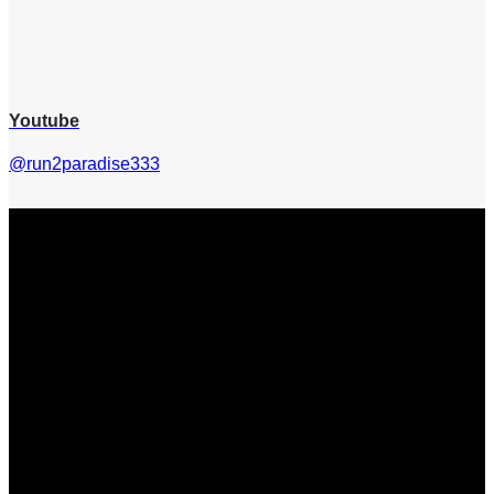
Youtube
@run2paradise333