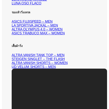
LUNA OSO FLACO
รองเท้าวิ่งเทรล
ASICS FUJISPEED – MEN
LA SPORTIVA JACKAL – MEN
ALTRA OLYMPUS 4.0 – WOMEN
ASICS TRABUCO MAX – WOMEN
เสื้อผ้าวิ่ง
ALTRA VANISH TANK TOP – MEN
STEIGEN SINGLET – THE FLASH
ALTRA VANISH SHORTS – WOMEN
UD VELUM SHORTS – MEN