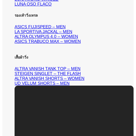
LUNA OSO FLACO
รองเท้าวิ่งเทรล
ASICS FUJISPEED – MEN
LA SPORTIVA JACKAL – MEN
ALTRA OLYMPUS 4.0 – WOMEN
ASICS TRABUCO MAX – WOMEN
เสื้อผ้าวิ่ง
ALTRA VANISH TANK TOP – MEN
STEIGEN SINGLET – THE FLASH
ALTRA VANISH SHORTS – WOMEN
UD VELUM SHORTS – MEN