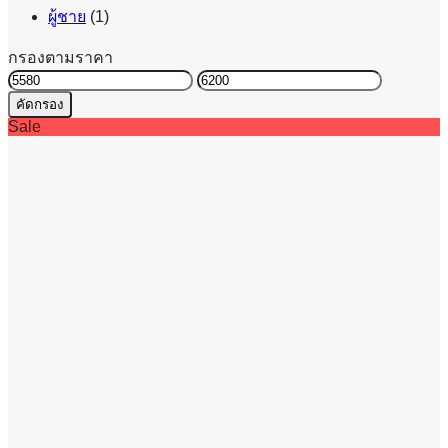
ผู้ชาย
(1)
กรองตามราคา
ราคา
ราคา
คัดกรอง
ต่ำ
สูงสุด
Sale
สุด