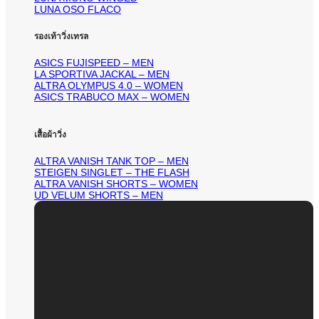
LUNA OSO FLACO
รองเท้าวิ่งเทรล
ASICS FUJISPEED – MEN
LA SPORTIVA JACKAL – MEN
ALTRA OLYMPUS 4.0 – WOMEN
ASICS TRABUCO MAX – WOMEN
เสื้อผ้าวิ่ง
ALTRA VANISH TANK TOP – MEN
STEIGEN SINGLET – THE FLASH
ALTRA VANISH SHORTS – WOMEN
UD VELUM SHORTS – MEN