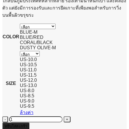
ไกลบนภูมิประเทศที่หลากหลาย รองเท้ามีน้ำหนักเบา และคล่อง
ตัว แต่ยังมีการรองรับและการยึดเกาะที่เพียงพอสำหรับการวิ่ง
บนพื้นผิวขรุขระ
BLUE-M
COLOR
BLUE/RED
CORAL/BLACK
DUSTY OLIVE-M
US-10.0
US-10.5
US-11.0
US-11.5
US-12.0
SIZE
US-13.0
US-8.0
US-8.5
US-9.0
US-9.5
ล้างค่า
จำนวน
ALTRA
หยิบใส่ตะกร้า