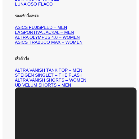
LUNA OSO FLACO
รองเท้าวิ่งเทรล
ASICS FUJISPEED – MEN
LA SPORTIVA JACKAL – MEN
ALTRA OLYMPUS 4.0 – WOMEN
ASICS TRABUCO MAX – WOMEN
เสื้อผ้าวิ่ง
ALTRA VANISH TANK TOP – MEN
STEIGEN SINGLET – THE FLASH
ALTRA VANISH SHORTS – WOMEN
UD VELUM SHORTS – MEN