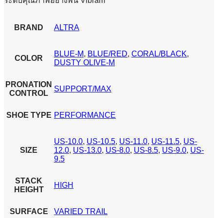
ระดับคุณภาพอย่างพื้น Vibram
BRAND
ALTRA
BLUE-M
,
BLUE/RED
,
CORAL/BLACK
,
COLOR
DUSTY OLIVE-M
PRONATION
SUPPORT/MAX
CONTROL
SHOE TYPE
PERFORMANCE
US-10.0
,
US-10.5
,
US-11.0
,
US-11.5
,
US-
SIZE
12.0
,
US-13.0
,
US-8.0
,
US-8.5
,
US-9.0
,
US-
9.5
STACK
HIGH
HEIGHT
SURFACE
VARIED TRAIL