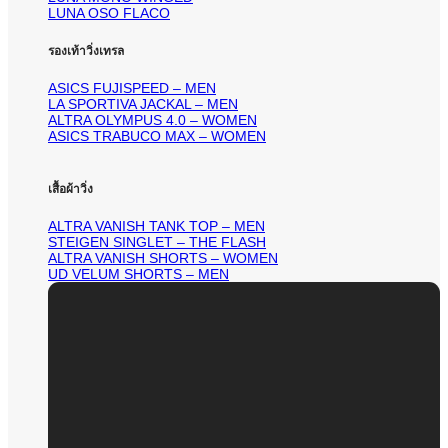
LUNA OSO FLACO
รองเท้าวิ่งเทรล
ASICS FUJISPEED – MEN
LA SPORTIVA JACKAL – MEN
ALTRA OLYMPUS 4.0 – WOMEN
ASICS TRABUCO MAX – WOMEN
เสื้อผ้าวิ่ง
ALTRA VANISH TANK TOP – MEN
STEIGEN SINGLET – THE FLASH
ALTRA VANISH SHORTS – WOMEN
UD VELUM SHORTS – MEN