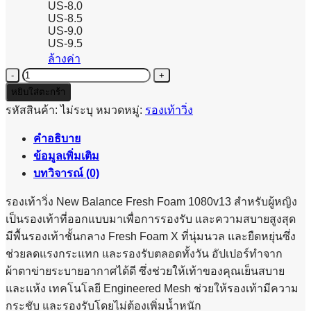
US-8.0
US-8.5
US-9.0
US-9.5
ล้างค่า
จำนวน
NEW
หยิบใส่ตะกร้า
BALANCE
รหัสสินค้า:
ไม่ระบุ
หมวดหมู่:
รองเท้าวิ่ง
FRESH
FOAM
คำอธิบาย
x
1080v13
ข้อมูลเพิ่มเติม
-
บทวิจารณ์ (0)
WOMEN
ชิ้น
รองเท้าวิ่ง New Balance Fresh Foam 1080v13 สำหรับผู้หญิง
เป็นรองเท้าที่ออกแบบมาเพื่อการรองรับ และความสบายสูงสุด
มีพื้นรองเท้าชั้นกลาง Fresh Foam X ที่นุ่มนวล และยืดหยุ่นซึ่ง
ช่วยลดแรงกระแทก และรองรับตลอดทั้งวัน อัปเปอร์ทำจาก
ผ้าตาข่ายระบายอากาศได้ดี ซึ่งช่วยให้เท้าของคุณเย็นสบาย
และแห้ง เทคโนโลยี Engineered Mesh ช่วยให้รองเท้ามีความ
กระชับ และรองรับโดยไม่ต้องเพิ่มน้ำหนัก