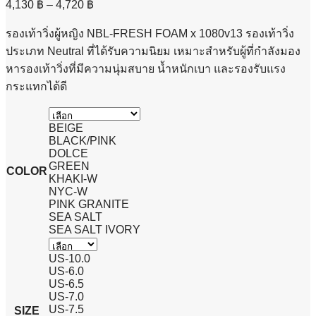
Price
4,130
฿
–
4,720
฿
range:
4,130 ฿
รองเท้าวิ่งผู้หญิง NBL-FRESH FOAM x 1080v13 รองเท้าวิ่ง
through
ประเภท Neutral ที่ได้รับความนิยม เหมาะสำหรับผู้ที่กำลังมอง
4,720 ฿
หารองเท้าวิ่งที่มีความนุ่มสบาย น้ำหนักเบา และรองรับแรง
กระแทกได้ดี
BEIGE
BLACK/PINK
DOLCE
GREEN
COLOR
KHAKI-W
NYC-W
PINK GRANITE
SEA SALT
SEA SALT IVORY
US-10.0
US-6.0
US-6.5
US-7.0
US-7.5
SIZE