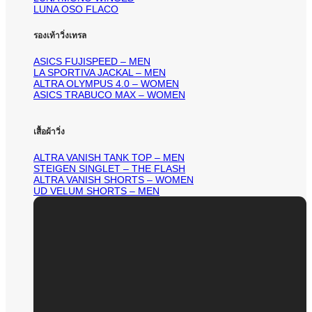
LUNA OSO FLACO
รองเท้าวิ่งเทรล
ASICS FUJISPEED – MEN
LA SPORTIVA JACKAL – MEN
ALTRA OLYMPUS 4.0 – WOMEN
ASICS TRABUCO MAX – WOMEN
เสื้อผ้าวิ่ง
ALTRA VANISH TANK TOP – MEN
STEIGEN SINGLET – THE FLASH
ALTRA VANISH SHORTS – WOMEN
UD VELUM SHORTS – MEN