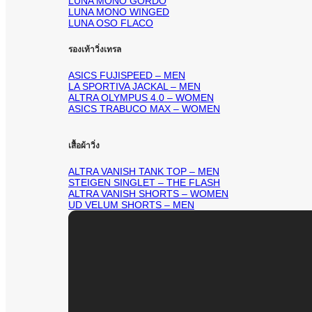
LUNA MONO GORDO
LUNA MONO WINGED
LUNA OSO FLACO
รองเท้าวิ่งเทรล
ASICS FUJISPEED – MEN
LA SPORTIVA JACKAL – MEN
ALTRA OLYMPUS 4.0 – WOMEN
ASICS TRABUCO MAX – WOMEN
เสื้อผ้าวิ่ง
ALTRA VANISH TANK TOP – MEN
STEIGEN SINGLET – THE FLASH
ALTRA VANISH SHORTS – WOMEN
UD VELUM SHORTS – MEN