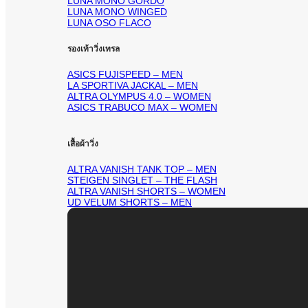
LUNA MONO GORDO
LUNA MONO WINGED
LUNA OSO FLACO
รองเท้าวิ่งเทรล
ASICS FUJISPEED – MEN
LA SPORTIVA JACKAL – MEN
ALTRA OLYMPUS 4.0 – WOMEN
ASICS TRABUCO MAX – WOMEN
เสื้อผ้าวิ่ง
ALTRA VANISH TANK TOP – MEN
STEIGEN SINGLET – THE FLASH
ALTRA VANISH SHORTS – WOMEN
UD VELUM SHORTS – MEN