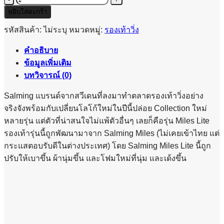
จำนวน
SALMING
หยิบใส่ตะกร้า
MILES
LITE
รหัสสินค้า:
ไม่ระบุ
หมวดหมู่:
รองเท้าวิ่ง
-
WOMEN
คำอธิบาย
ชิ้น
ข้อมูลเพิ่มเติม
บทวิจารณ์ (0)
Salming แบรนด์จากสวีเดนที่ลงมาทำตลาดรองเท้าวิ่งอย่าง
จริงจังพร้อมกับเปลี่ยนโลโก้ใหม่ในปีนี้ปล่อย Collection ใหม่
หลายรุ่น แต่ตัวที่น่าสนใจไม่แพ้ตัวอื่นๆ เลยก็คือรุ่น Miles Lite
รองเท้ารุ่นนี้ถูกพัฒนามาจาก Salming Miles (ไม่เคยเข้าไทย แต่
กระแสตอบรับดีในต่างประเทศ) โดย Salming Miles Lite นี้ถูก
ปรับให้เบาขึ้น ผ้านุ่มขึ้น และโฟมใหม่ที่นุ่ม และเด้งขึ้น