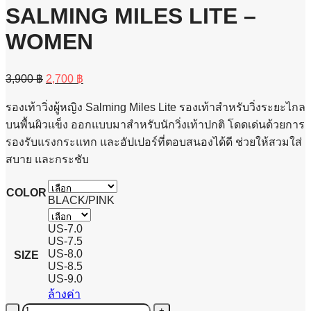
SALMING MILES LITE –
WOMEN
Original
Current
3,900
฿
2,700
฿
price
price
was:
is:
รองเท้าวิ่งผู้หญิง Salming Miles Lite รองเท้าสำหรับวิ่งระยะไกล
3,900 ฿.
2,700 ฿.
บนพื้นผิวแข็ง ออกแบบมาสำหรับนักวิ่งเท้าปกติ โดดเด่นด้วยการ
รองรับแรงกระแทก และอัปเปอร์ที่ตอบสนองได้ดี ช่วยให้สวมใส่
สบาย และกระชับ
COLOR
BLACK/PINK
US-7.0
US-7.5
US-8.0
SIZE
US-8.5
US-9.0
ล้างค่า