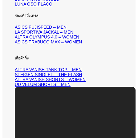
LUNA OSO FLACO
รองเท้าวิ่งเทรล
ASICS FUJISPEED – MEN
LA SPORTIVA JACKAL – MEN
ALTRA OLYMPUS 4.0 – WOMEN
ASICS TRABUCO MAX – WOMEN
เสื้อผ้าวิ่ง
ALTRA VANISH TANK TOP – MEN
STEIGEN SINGLET – THE FLASH
ALTRA VANISH SHORTS – WOMEN
UD VELUM SHORTS – MEN