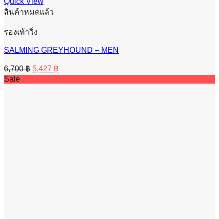
Quick View
สินค้าหมดแล้ว
รองเท้าวิ่ง
SALMING GREYHOUND – MEN
Original
Current
6,700
฿
5,427
฿
price
price
Sale
was:
is:
6,700 ฿.
5,427 ฿.