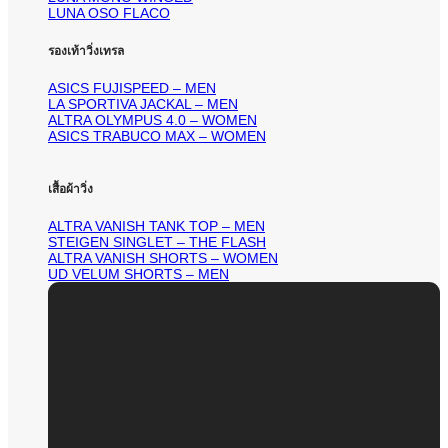
LUNA OSO FLACO
รองเท้าวิ่งเทรล
ASICS FUJISPEED – MEN
LA SPORTIVA JACKAL – MEN
ALTRA OLYMPUS 4.0 – WOMEN
ASICS TRABUCO MAX – WOMEN
เสื้อผ้าวิ่ง
ALTRA VANISH TANK TOP – MEN
STEIGEN SINGLET – THE FLASH
ALTRA VANISH SHORTS – WOMEN
UD VELUM SHORTS – MEN