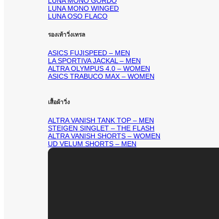
LUNA MONO GORDO
LUNA MONO WINGED
LUNA OSO FLACO
รองเท้าวิ่งเทรล
ASICS FUJISPEED – MEN
LA SPORTIVA JACKAL – MEN
ALTRA OLYMPUS 4.0 – WOMEN
ASICS TRABUCO MAX – WOMEN
เสื้อผ้าวิ่ง
ALTRA VANISH TANK TOP – MEN
STEIGEN SINGLET – THE FLASH
ALTRA VANISH SHORTS – WOMEN
UD VELUM SHORTS – MEN