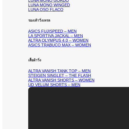
LUNA MONO GORDO
LUNA MONO WINGED
LUNA OSO FLACO
รองเท้าวิ่งเทรล
ASICS FUJISPEED – MEN
LA SPORTIVA JACKAL – MEN
ALTRA OLYMPUS 4.0 – WOMEN
ASICS TRABUCO MAX – WOMEN
เสื้อผ้าวิ่ง
ALTRA VANISH TANK TOP – MEN
STEIGEN SINGLET – THE FLASH
ALTRA VANISH SHORTS – WOMEN
UD VELUM SHORTS – MEN