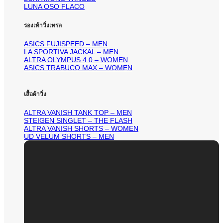
LUNA OSO FLACO
รองเท้าวิ่งเทรล
ASICS FUJISPEED – MEN
LA SPORTIVA JACKAL – MEN
ALTRA OLYMPUS 4.0 – WOMEN
ASICS TRABUCO MAX – WOMEN
เสื้อผ้าวิ่ง
ALTRA VANISH TANK TOP – MEN
STEIGEN SINGLET – THE FLASH
ALTRA VANISH SHORTS – WOMEN
UD VELUM SHORTS – MEN