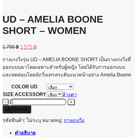
UD – AMELIA BOONE
SHORT – WOMEN
Original
Current
1,750
฿
1,575
฿
price
price
was:
is:
กางเกงวิ่งรุ่น UD – AMELIA BOONE SHORT เป็นกางเกงวิ่งที่
1,750 ฿.
1,575 ฿.
ออกแบบมาโดยเฉพาะสำหรับผู้หญิง โดยได้รับการออกแบบ
และทดสอบโดยนักวิ่งเทรลระดับแนวหน้าอย่าง Amelia Boone
COLOR UD
SIZE ACCESSORY
ล้างค่า
จำนวน
UD
หยิบใส่ตะกร้า
-
AMELIA
รหัสสินค้า:
ไม่ระบุ
หมวดหมู่:
กางเกงวิ่ง
BOONE
SHORT
คำอธิบาย
-