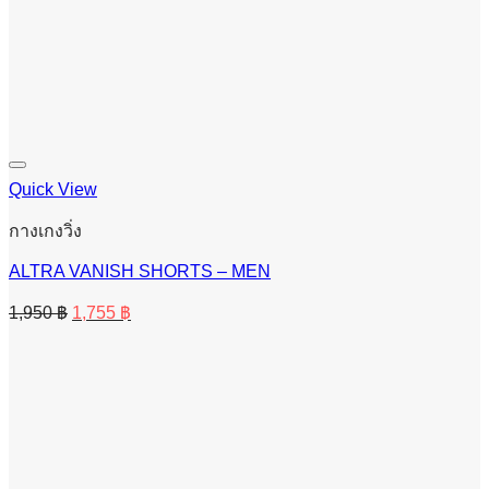
Quick View
กางเกงวิ่ง
ALTRA VANISH SHORTS – MEN
Original
Current
1,950
฿
1,755
฿
price
price
was:
is:
1,950 ฿.
1,755 ฿.