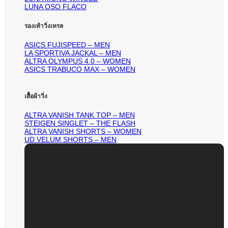
LUNA OSO FLACO
รองเท้าวิ่งเทรล
ASICS FUJISPEED – MEN
LA SPORTIVA JACKAL – MEN
ALTRA OLYMPUS 4.0 – WOMEN
ASICS TRABUCO MAX – WOMEN
เสื้อผ้าวิ่ง
ALTRA VANISH TANK TOP – MEN
STEIGEN SINGLET – THE FLASH
ALTRA VANISH SHORTS – WOMEN
UD VELUM SHORTS – MEN