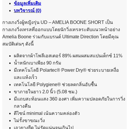
ข้อมูลเพิ่มเติม
WOMEN
บทวิจารณ์ (0)
ชิ้น
กางเกงวิ่งผู้หญิงรุ่น UD – AMELIA BOONE SHORT เป็น
กางเกงวิ่งเทรลที่ออกแบบโดยนักวิ่งเทรลระดับแนวหน้าอย่าง
Amelia Boone ร่วมกับแบรนด์ Ultimate Direction โดยมีคุณ
สมบัติเด่นๆ ดังนี้
ผลิตจากผ้าโพลีเอสเตอร์ 89% ผสมผสมสแปนเด็กซ์ 11%
น้ำหนักเบาเพียง 90 กรัม
มีเทคโนโลยี Polartec® Power Dry® ช่วยระบายเหงื่อ
และแห้งเร็ว
เทคโนโลยี Polygiene® ช่วยลดกลิ่นอับชื้น
ขาภายในยาว 2.0 นิ้ว (5.08 ซม.)
มีแถบสะท้อนแสง 360 องศา เพิ่มความปลอดภัยในการวิ่ง
กลางคืน
ดีไซน์ minimal เน้นความคล่องตัว
ไม่รั้งขาขณะวิ่ง
เอวยางยืด ไม่รัดแน่นจนเกินไป