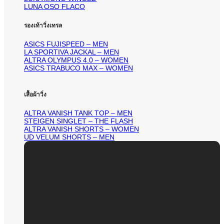
LUNA OSO FLACO
รองเท้าวิ่งเทรล
ASICS FUJISPEED – MEN
LA SPORTIVA JACKAL – MEN
ALTRA OLYMPUS 4.0 – WOMEN
ASICS TRABUCO MAX – WOMEN
เสื้อผ้าวิ่ง
ALTRA VANISH TANK TOP – MEN
STEIGEN SINGLET – THE FLASH
ALTRA VANISH SHORTS – WOMEN
UD VELUM SHORTS – MEN