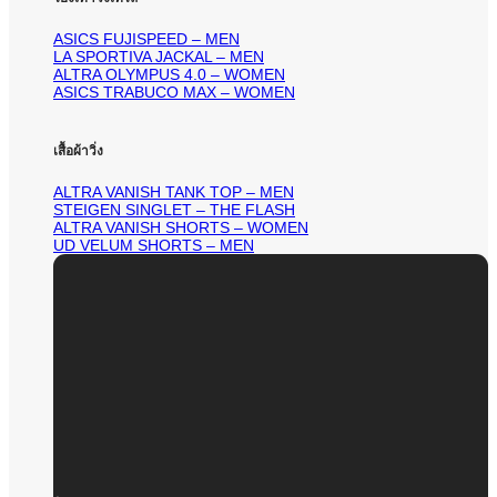
ASICS FUJISPEED – MEN
LA SPORTIVA JACKAL – MEN
ALTRA OLYMPUS 4.0 – WOMEN
ASICS TRABUCO MAX – WOMEN
เสื้อผ้าวิ่ง
ALTRA VANISH TANK TOP – MEN
STEIGEN SINGLET – THE FLASH
ALTRA VANISH SHORTS – WOMEN
UD VELUM SHORTS – MEN