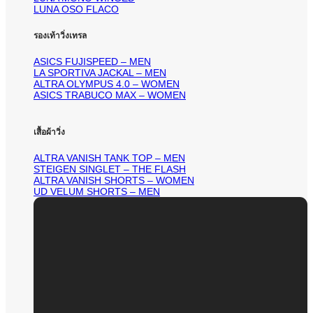
LUNA OSO FLACO
รองเท้าวิ่งเทรล
ASICS FUJISPEED – MEN
LA SPORTIVA JACKAL – MEN
ALTRA OLYMPUS 4.0 – WOMEN
ASICS TRABUCO MAX – WOMEN
เสื้อผ้าวิ่ง
ALTRA VANISH TANK TOP – MEN
STEIGEN SINGLET – THE FLASH
ALTRA VANISH SHORTS – WOMEN
UD VELUM SHORTS – MEN