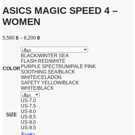
ASICS MAGIC SPEED 4 –
WOMEN
Price
5,580
฿
–
6,200
฿
range:
5,580 ฿
through
BLACK/WINTER SEA
FLASH RED/WHITE
6,200 ฿
PURPLE SPECTRUM/PALE PINK
COLOR
SOOTHING SEA/BLACK
WHITE/CELADON
SAFETY YELLOW/BLACK
WHITE/BLACK
US-7.0
US-7.5
US-8.0
SIZE
US-8.5
US-9.0
US-9.5
ล้างค่า