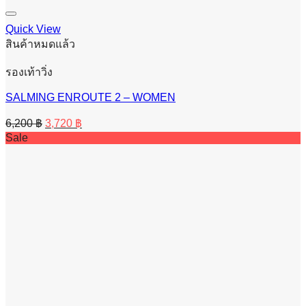
Quick View
สินค้าหมดแล้ว
รองเท้าวิ่ง
SALMING ENROUTE 2 – WOMEN
Original
Current
6,200
฿
3,720
฿
price
price
Sale
was:
is:
6,200 ฿.
3,720 ฿.