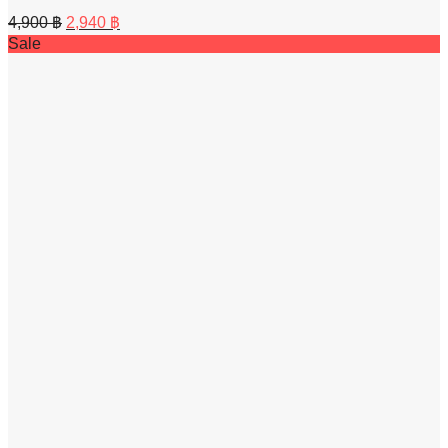
Original
Current
4,900
฿
2,940
฿
price
price
Sale
was:
is:
4,900 ฿.
2,940 ฿.