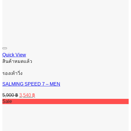
Quick View
สินค้าหมดแล้ว
รองเท้าวิ่ง
SALMING SPEED 7 – MEN
Original
Current
5,900
฿
3,540
฿
price
price
Sale
was:
is:
5,900 ฿.
3,540 ฿.