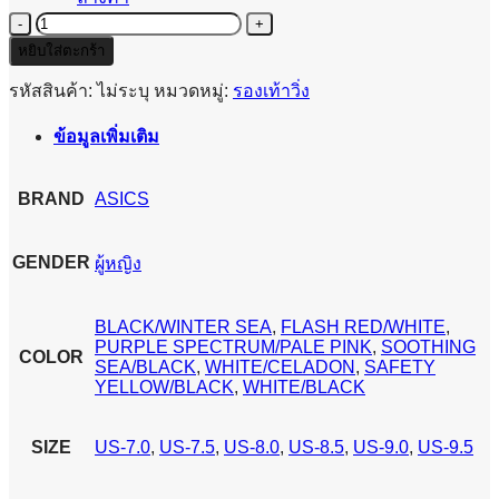
จำนวน
ASICS
หยิบใส่ตะกร้า
MAGIC
SPEED
รหัสสินค้า:
ไม่ระบุ
หมวดหมู่:
รองเท้าวิ่ง
4
-
ข้อมูลเพิ่มเติม
WOMEN
ชิ้น
BRAND
ASICS
GENDER
ผู้หญิง
BLACK/WINTER SEA
,
FLASH RED/WHITE
,
PURPLE SPECTRUM/PALE PINK
,
SOOTHING
COLOR
SEA/BLACK
,
WHITE/CELADON
,
SAFETY
YELLOW/BLACK
,
WHITE/BLACK
SIZE
US-7.0
,
US-7.5
,
US-8.0
,
US-8.5
,
US-9.0
,
US-9.5