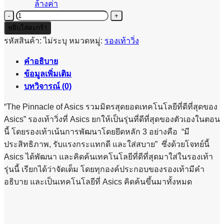
ล้างค่า
จำนวน
ASICS
หยิบใส่ตะกร้า
METARIDE
รหัสสินค้า:
ไม่ระบุ
หมวดหมู่:
รองเท้าวิ่ง
-
WOMEN
คำอธิบาย
ชิ้น
ข้อมูลเพิ่มเติม
บทวิจารณ์ (0)
“The Pinnacle of Asics รวมมิตรสุดยอดเทคโนโลยีที่ดีที่สุดของ
Asics” รองเท้าวิ่งที่ Asics ยกให้เป็นรุ่นที่ดีที่สุดของตัวเองในตอน
นี้ โดยรองเท้าเน้นการพัฒนาโดยยึดหลัก 3 อย่างคือ “มี
ประสิทธิภาพ, รับแรงกระแทกดี และใส่สบาย” ซึ่งด้วยโจทย์นี้
Asics ได้พัฒนา และคิดค้นเทคโนโลยีที่ดีที่สุดมาใส่ในรองเท้า
รุ่นนี้ เรียกได้ว่าจัดเต็ม โดยทุกองค์ประกอบของรองเท้ามีคำ
อธิบาย และเป็นเทคโนโลยีที่ Asics คิดค้นขึ้นมาทั้งหมด