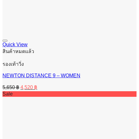
Quick View
สินค้าหมดแล้ว
รองเท้าวิ่ง
NEWTON DISTANCE 9 – WOMEN
Original
Current
5,650
฿
4,520
฿
price
price
Sale
was:
is:
5,650 ฿.
4,520 ฿.