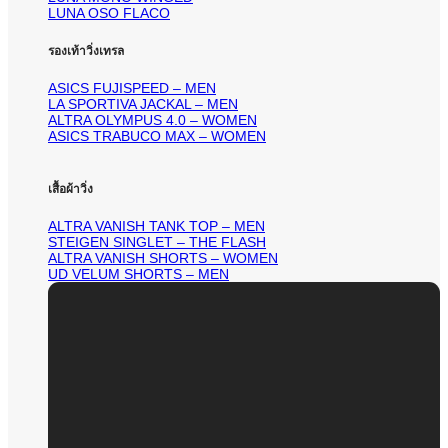
LUNA OSO FLACO
รองเท้าวิ่งเทรล
ASICS FUJISPEED – MEN
LA SPORTIVA JACKAL – MEN
ALTRA OLYMPUS 4.0 – WOMEN
ASICS TRABUCO MAX – WOMEN
เสื้อผ้าวิ่ง
ALTRA VANISH TANK TOP – MEN
STEIGEN SINGLET – THE FLASH
ALTRA VANISH SHORTS – WOMEN
UD VELUM SHORTS – MEN